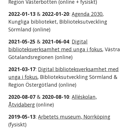
Region Västerbotten
(online + fysiskt)
202
2
-0
1
-
13
&
202
2
-0
1
-
20
:
Agenda 2030
,
Kungliga biblioteket, Biblioteksutveckling
Sörmland
(online)
2021-05-25
&
2021-06-04
:
Digital
biblioteksverksamhet med unga i fokus
, Västra
Götalandsregionen
(online)
2021-03-17
:
Digital biblioteksverksamhet med
unga i fokus
, Biblioteksutveckling Sörmland &
Region Östergötland
(online)
2020-08-07
&
2020-08-10
:
Alléskolan,
Åtvidaberg
(online)
2019-05-13
:
Arbetets museum, Norrköping
(fysiskt)