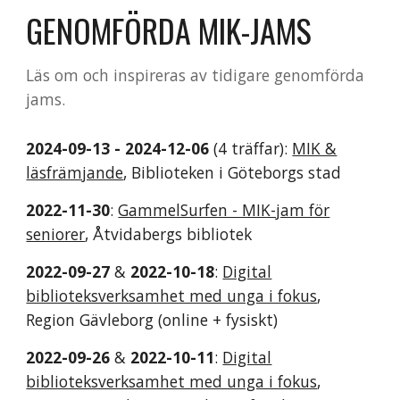
GENOMFÖRDA MIK-JAMS
Läs om och inspireras av tidigare genomförda
jams.
202
4
-
09
-
13 - 2024-12-06
(4 träffar)
:
MIK &
läsfrämjande
, Biblioteken i
Göteborgs stad
2022-
11
-
30
:
GammelSurfen - MIK-jam för
seniorer
,
Åtvidabergs bibliotek
2022-09-2
7
&
2022-10-1
8
:
Digital
biblioteksverksamhet med unga i fokus
,
Region
Gävleborg
(online + fysiskt)
2022-0
9
-
26
&
2022-
10
-
11
:
Digital
biblioteksverksamhet med unga i fokus
,