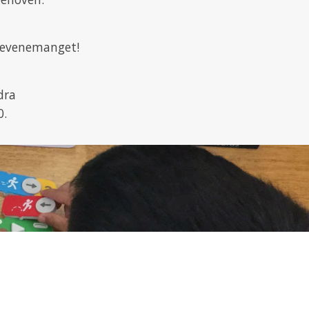
 evenemanget!
dra
0.