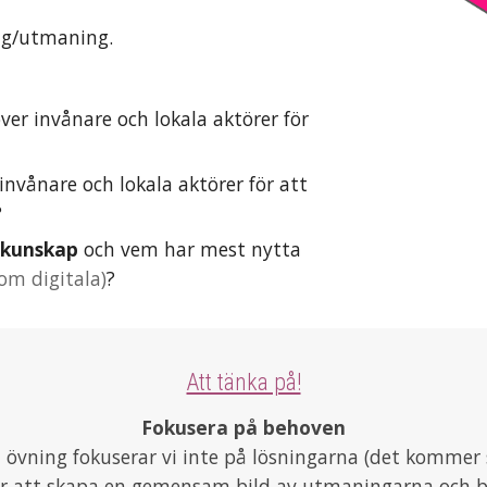
ing/utmaning.
ver 
invånare och lokala aktörer för 
behöver invånare och lokala aktörer för att 
?
 kunskap
 och vem har mest nytta 
som digitala)
?
Att tänka på!
Fokusera på behoven
 övning fokuserar vi inte på lösningarna (det kommer 
är att skapa en gemensam bild av utmaningarna och 