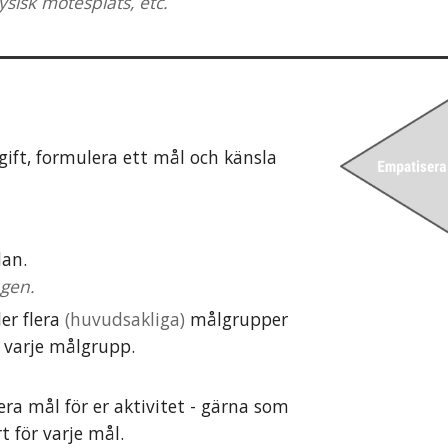
ysisk mötesplats, etc.
ift, f
ormulera ett mål och känsla 
an.
agen.
ler flera 
(huvudsakliga)
 målgrupper 
r varje målgrupp
.
ra mål för er aktivitet
 - 
gärna som 
t för varje mål.