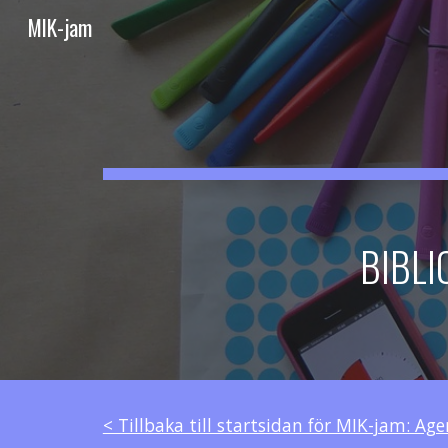
MIK-jam
Sk
BIBLI
< Tillbaka till startsidan för MIK-jam: Ag