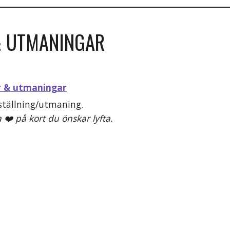
& UTMANINGAR
r & utmaningar
eställning/utmaning.
 ❤️ på kort du önskar lyfta.