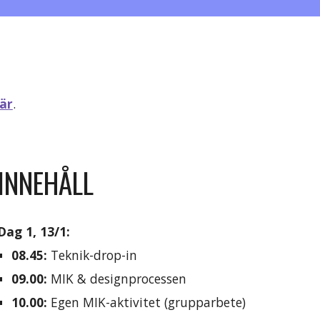
är
.
INNEHÅLL
Dag 1, 
13
/
1
:
08.45
:
 Teknik-drop-in
09.
00:
MIK & designprocessen
10.00
:
 E
gen MIK-aktivitet (
grupparbete)