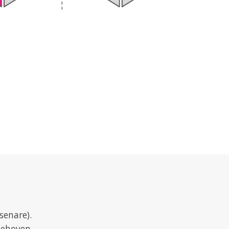
senare).
behoven.