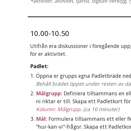
*
aktivitet: aktivitet, tjänst, digitalt verktyg, 
f
10.
0
0-1
0.50
Utifrån era diskussioner i föregående uppg
för er aktivitet.
Padlet:
Öppna er grupps egna Padletbräde ned
Behåll brädet öppet under resten av d
Målgrupp:
 Definiera
 tillsammans e
n el
ni riktar er till
. Skapa ett Padletkort fö
Kolumn: 
Målgrupp
. 
(ca 1
0
 minuter)
Mål: 
F
ormulera tillsammans ett eller fle
"hur-kan-vi"-frågor.
 Skapa ett Padletkor