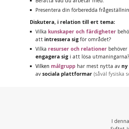
Berätta vad du arbetar med.
Presentera din förberedda frågeställn
Diskutera, i relation till ert tema:
V
ilka 
kunskaper
 och
 färdigheter
 behö
att 
intressera sig 
för området?
Vilka 
resurser och relationer 
engagera
 sig
 i att lösa utmaningarna
Vilken
 målgrupp
 har mest nytta av 
ny
av 
sociala plattformar 
(såväl fysiska 
I denna
Syftet 