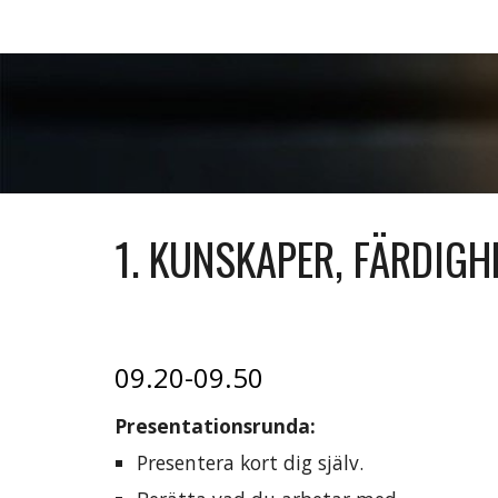
1. KUNSKAPER, FÄRDIGH
0
9.
20
-
09
.
5
0
Presentationsrunda:
Presentera kort dig själv.