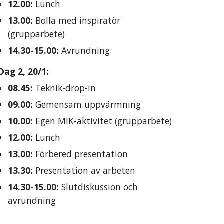
12.00:
 Lunch
13.00:
 Bolla med inspiratör 
(
grupparbete)
14
.
30-15.00
:
Avrundning
Dag 2, 
20
/
1
:
08.45
:
 Teknik-drop-in
09
.
00:
Gemensam uppvärmning
10
.
00:
E
gen MIK-aktivitet (
grupparbete)
12.00:
 Lunch
1
3
.
00:
Förbered presentation
13
.
3
0
:
 Presentation av arbeten
1
4
.30-1
5
.00
:
 Slutdiskussion och 
avrundning