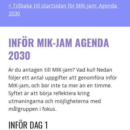
< Tillbaka till startsidan för MIK-jam: Agenda 
2030
INFÖR MIK-JAM AGENDA 
2030
Är du antagen till MIK-jam? Vad kul! 
Nedan 
följer ett antal uppgifter att genomföra inför 
MIK-jam, och bör inte ta mer än 
en
 timme. 
Syftet är att börja reflektera kring 
utmaningarna och möjligheterna med 
målgruppen i fokus.
INFÖR 
DAG 1